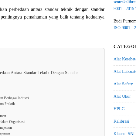
sentrakalibra
9001 : 2015
skan perbedaan antara standar teknik dengan standar
 pentingnya pemahaman yang baik tentang keduanya
Budi Purno
ISO 9001 : 
CATEGO
Alat Kesehat
Alat Labora
bedaan Antara Standar Teknik Dengan Standar
Alat Safety
Alat Ukur
am Berbagai Industri
am Praktik
HPLC
emen
Kalibrasi
dalam Organisasi
anajemen
Klausul SNI
najemen