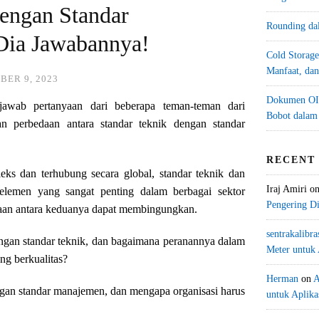
engan Standar
Rounding da
Dia Jawabannya!
Cold Storage
Manfaat, da
BER 9, 2023
Dokumen OIM
awab pertanyaan dari beberapa teman-teman dari
Bobot dalam
kan perbedaan antara standar teknik dengan standar
RECENT
s dan terhubung secara global, standar teknik dan
Iraj Amiri
o
elemen yang sangat penting dalam berbagai sektor
Pengering Di
edaan antara keduanya dapat membingungkan.
sentrakalibra
gan standar teknik, dan bagaimana peranannya dalam
Meter untuk 
ng berkualitas?
Herman
on
A
ngan standar manajemen, dan mengapa organisasi harus
untuk Aplikas