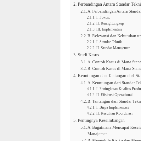
Perbandingan Antara Standar Tekn
A. Perbandingan Antara Stand
I. Fokus:
II. Ruang Lingkup
III. Implementasi
B. Relevansi dan Kebutuhan u
I. Standar Teknik
II. Standar Manajemen
Studi Kasus
A. Contoh Kasus di Mana Stan
B. Contoh Kasus di Mana Sta
Keuntungan dan Tantangan dari St
A. Keuntungan dari Standar T
I. Peningkatan Kualitas Prod
II. Efisiensi Operasional
B. Tantangan dari Standar Tek
I. Biaya Implementasi
II. Kesulitan Koordinasi
Pentingnya Keseimbangan
A. Bagaimana Mencapai Keseim
Manajemen
B. Mengelola Risiko dan Mema