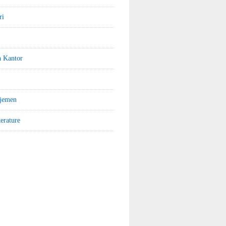
ri
n Kantor
jemen
terature