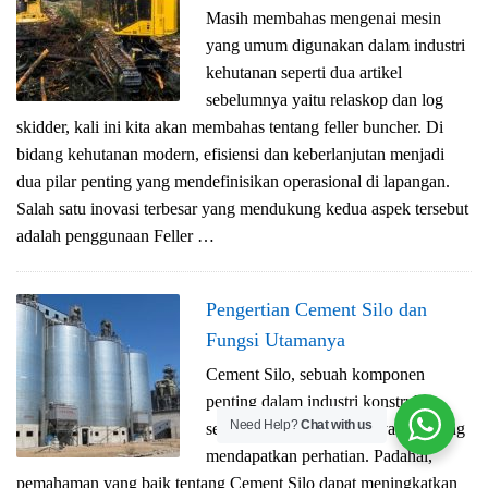
Masih membahas mengenai mesin
yang umum digunakan dalam industri
kehutanan seperti dua artikel
sebelumnya yaitu relaskop dan log
skidder, kali ini kita akan membahas tentang feller buncher. Di
bidang kehutanan modern, efisiensi dan keberlanjutan menjadi
dua pilar penting yang mendefinisikan operasional di lapangan.
Salah satu inovasi terbesar yang mendukung kedua aspek tersebut
adalah penggunaan Feller …
Pengertian Cement Silo dan
Fungsi Utamanya
Cement Silo, sebuah komponen
penting dalam industri konstruksi,
Need Help?
Chat with us
seringkali menjadi aspek yang kurang
mendapatkan perhatian. Padahal,
pemahaman yang baik tentang Cement Silo dapat meningkatkan